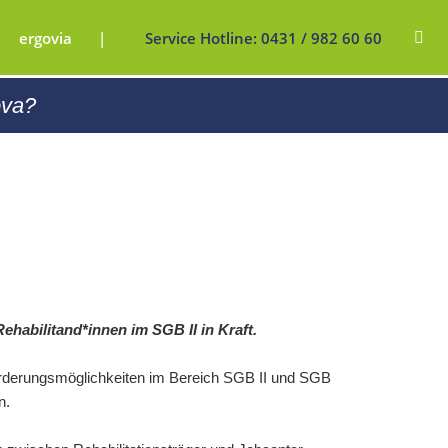
ergovia
Service Hotline:
0431 / 982 60 60
Fordern Sie gleich Ihren Testzugang
0431 / 9826060
ova?
an!
blichen
)
0431 / 982 60 60
(abH)
ng (bbU)
(BvB)
AGH)
dung
habilitand*innen im SGB II in Kraft.
b)
örderungsmöglichkeiten im Bereich SGB II und SGB
n.