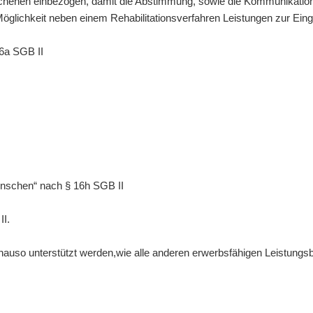
hehen einbezogen, damit die Abstimmung, sowie die Kommunikation 
öglichkeit neben einem Rehabilitationsverfahren Leistungen zur Eingli
6a SGB II
enschen“ nach § 16h SGB II
II.
uso unterstützt werden,wie alle anderen erwerbsfähigen Leistungsb