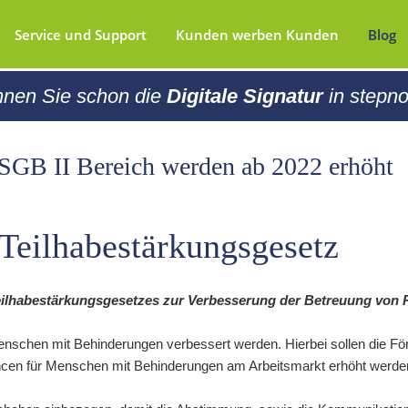
Service und Support
Kunden werben Kunden
Blog
biete
und Feedback
Wichtige Links
0431 / 9826060
nen Sie schon die
Digitale Signatur
in stepn
MAW-pflichtige Maßnahmen
ch
m
Berufsausbildung in außerbetrie
Livesupport (AnyDesk Download
Einrichtungen (BaE)
 Rehabilitation
upport
tzerklärung
Kundenportal
Ausbildungsbegleitende Hilfen 
aßnahmen
nd Feedback
SGB II Bereich werden ab 2022 erhöht
betreute betriebliche Umschulu
Textmarken
se
Berufsausbildungsvorbereitung 
stepnova
Arbeitsgelegenheit mit
izierung (TQ)
Teilhabestärkungsgesetz
Mehraufwandsentschädigung (
erfahren (EV) und
Förderung beruflicher Weiterbil
dungsbereich (BBB) in stepnova
(FbW)
ogramm rehapro
eilhabestärkungsgesetzes zur Verbesserung der Betreuung von Re
Berufseinstiegsbegleitung (BerE
enschen mit Behinderungen verbessert werden. Hierbei sollen die F
ancen für Menschen mit Behinderungen am Arbeitsmarkt erhöht werde