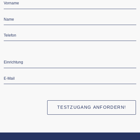
Vorname
*
Pflichtfeld
Name
*
Pflichtfeld
Telefon
*
Pflichtfeld
Einrichtung
*
Pflichtfeld
E-
Mail
*
TESTZUGANG ANFORDERN!