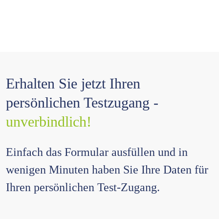
Testfälle durchspielt. Erst wenn dies erfolgt ist und Sie vom BAMF
eine schriftliche Freigabe erhalten haben, können Sie die
Schnittstelle für Echtdaten nutzen.
Die erforderlichen Testdaten erhalten Sie auf Anfrage vom BAMF.
Aufgrund der in stepnova eingebauten Validierungen konnten wir
beim BAMF eine
erreichen.
Reduzierung der Testfälle
Erhalten Sie jetzt Ihren
persönlichen Testzugang -
unverbindlich!
Einfach das Formular ausfüllen und in
wenigen Minuten haben Sie Ihre Daten für
Ihren persönlichen Test-Zugang.
Pflichtfeld